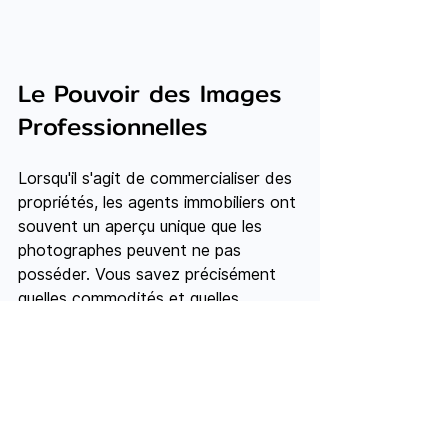
Le Pouvoir des Images 
Professionnelles
Lorsqu'il s'agit de commercialiser des 
propriétés, les agents immobiliers ont 
souvent un aperçu unique que les 
photographes peuvent ne pas 
posséder. Vous savez précisément 
quelles commodités et quelles 
caractéristiques mettre en avant 
pour rendre une propriété irrésistible 
pour les acheteurs potentiels. C'est 
là qu'Agent Media Box peut devenir 
votre atout secret.