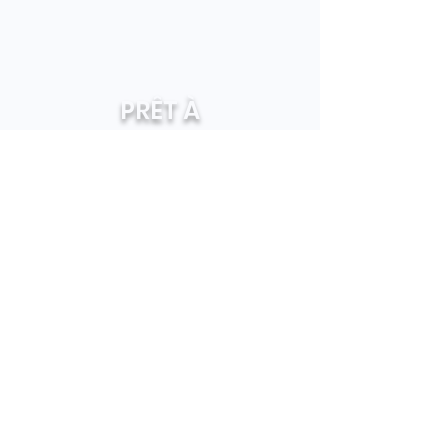
PRÊT À
TRANSFORMER VOS
ANNONCES ?
Nous sommes là pour vous aider
à optimiser votre marketing
immobilier. Profitez de nos
services personnalisés et de
notre expertise en imagerie
immobilière pour attirer plus de
clients et accélérer vos ventes.
Contactez-nous dès aujourd'hui
pour découvrir comment Agent