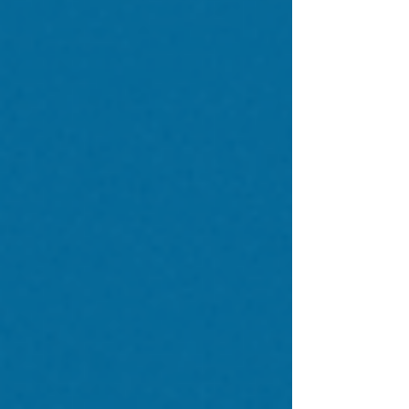
Portails d'annonces, réseaux sociaux,
campagnes email, interfaces de recherche
assistées par l'IA. Chaque plateforme a ses
propres dimensions, ses propres contraintes,
son propre