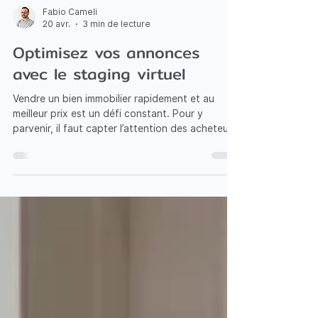
Fabio Cameli
20 avr.
3 min de lecture
Optimisez vos annonces
avec le staging virtuel
Vendre un bien immobilier rapidement et au
meilleur prix est un défi constant. Pour y
parvenir, il faut capter l’attention des acheteurs
dès la première seconde. Le home staging
virtuel est une solution qui transforme vos
annonces en véritables coups de cœur visuels.
Je vais vous montrer comment optimiser vos
annonces grâce à cette technique, simple et
efficace. Vue en plongée d’un salon
virtuellement aménagé avec mobilier moderne
Comment le home staging virtuel améliore vos